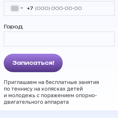
и молодежь с поражением опорно-
двигательного аппарата
ТЕННИС
НА
КОЛЯСКАХ
01
Кто мы?
Всероссийские проект «Паратеннис РФ», который
реализует автономная некоммерческая
организация «Второе дыхание» дает возможность
людям с ограниченными возможностями здоровья