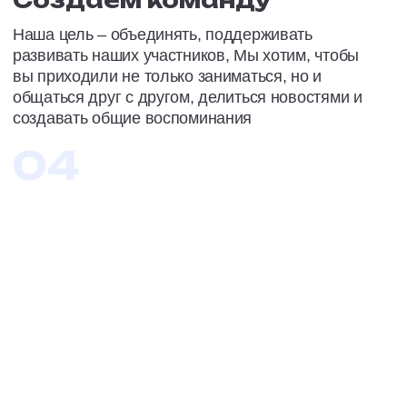
СМИ
О
НАС