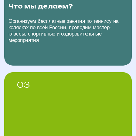
Где?
Площадки проекта находятся по всей России от
Калининграда до Хабаровска. С полным списком
регионов и городов присутствия можно
ознакомиться в разделе Наши площадки (ссылка
на раздел с площадками)
05
Оснащение и инвентарь
Для занятий мы предоставляем всё
необходимое: специализированные