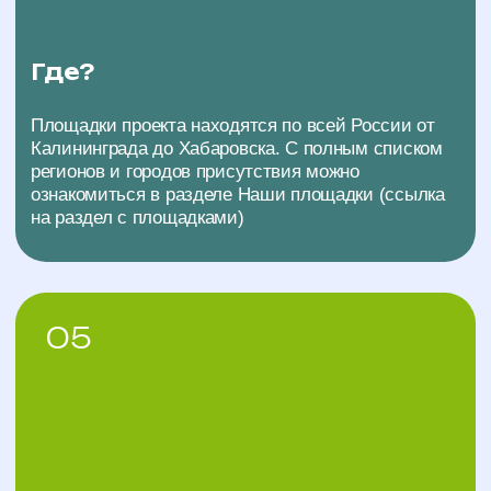
ПОЧЕМУ ТЕННИС
НА КОЛЯСКАХ?
01
Объединили спорт и
реабилитацию
Благодаря процессу игры развивается мелкая
моторика рук, скорость реакции, выносливость и
логическое мышление
02