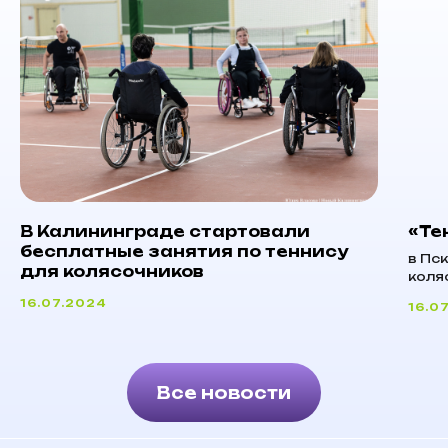
В Калининграде стартовали
«Те
бесплатные занятия по теннису
в Пс
для колясочников
коля
16.07.2024
16.0
Все новости