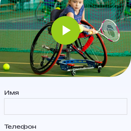
Имя
Телефон
+7
Город
Записаться!
Приглашаем на бесплатные занятия
по теннису на колясках детей