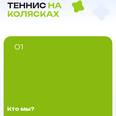
реализовать себя в мире большого тенниса
02
Что мы делаем
?
Организуем бесплатные занятия по теннису на
колясках по всей России, проводим мастер-
классы, спортивные и оздоровительные
мероприятия