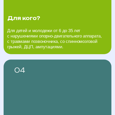
коляски, теннисные ракетки, мячи.
06
Кураторство и
поддержка
Нам важны достижения каждого: кто
пришел для оздоровления и тех, кто хочет
реализовать себя в спорте – мы остаемся
рядом на всем пути участия в проекте: от
первого удара по мячу, до личных и
спортивных побед!